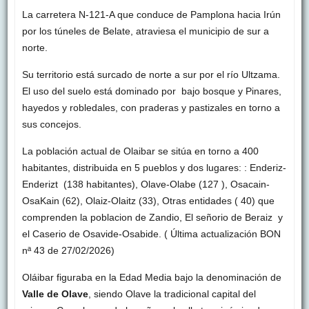
La carretera N-121-A que conduce de Pamplona hacia Irún
por los túneles de Belate, atraviesa el municipio de sur a
norte.
Su territorio está surcado de norte a sur por el río Ultzama.
El uso del suelo está dominado por bajo bosque y Pinares,
hayedos y robledales, con praderas y pastizales en torno a
sus concejos.
La población actual de Olaibar se sitúa en torno a 400
habitantes, distribuida en 5 pueblos y dos lugares: : Enderiz-
Enderizt (138 habitantes), Olave-Olabe (127 ), Osacain-
OsaKain (62), Olaiz-Olaitz (33), Otras entidades ( 40) que
comprenden la poblacion de Zandio, El señorio de Beraiz y
el Caserio de Osavide-Osabide. ( Última actualización BON
nª 43 de 27/02/2026)
Oláibar figuraba en la Edad Media bajo la denominación de
Valle de Olave
, siendo Olave la tradicional capital del