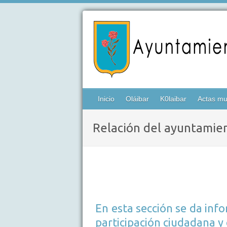
Inicio
Oláibar
K0laibar
Actas mu
Relación del ayuntamien
En esta sección se da inf
participación ciudadana y 